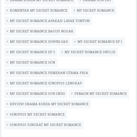
DRAMA KOREA MY SECRET ROMANCE
eb
it
ai
at
p
eg
DRAMA OCN 2017
e
m
ar
oo
te
l
s
y
ra
bl
e
KOMENTAR MY SECRET ROMANCE
MY SECRET ROMANCE
k
r
A
Li
m
r
MY SECRET ROMANCE APAKAH LAYAK TONTON
p
n
MY SECRET ROMANCE BAGUS NGGAK
p
k
MY SECRET ROMANCE DOWNLOAD
MY SECRET ROMANCE EP 1
MY SECRET ROMANCE EP 2
MY SECRET ROMANCE INFLIX
MY SECRET ROMANCE OCN
MY SECRET ROMANCE PEMERAN UTAMA PRIA
MY SECRET ROMANCE SINOPSIS LENGKAP
MY SECRET ROMANCE SUB INDO
PEMAIN MY SECRET ROMANCE
REVIEW DRAMA KOREA MY SECRET ROMANCE
SINOPSIS MY SECRET ROMANCE
SINOPSIS SINGKAT MY SECRET ROMANCE