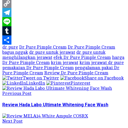
WhatsApp
Copy
Link
Telegram
Line
Tumblr
dr pure
Dr Pure Pimple Cream
Dr Pure Pimple Cream
Share
bagus nggak
dr pure untuk jerawat
dr pure untuk
menghilangkan jerawat
efek Dr Pure Pimple Cream
harga
Dr Pure Pimple Cream
krim jerawat
krim jerawat dr pure
pemakaian Dr Pure Pimple Cream
pengalaman pakai Dr
Pure Pimple Cream
Review Dr Pure Pimple Cream
Tweet on Twitter
Share on Facebook
LinkedIn
Pinterest
Previous Post
Review Hada Labo Ultimate Whitening Face Wash
Next Post