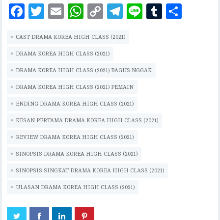
F
T
E
W
C
T
Li
T
S
ac
w
m
h
o
el
n
u
h
CAST DRAMA KOREA HIGH CLASS (2021)
eb
it
ai
at
p
eg
e
m
ar
oo
te
l
s
y
ra
bl
e
DRAMA KOREA HIGH CLASS (2021)
k
r
A
Li
m
r
DRAMA KOREA HIGH CLASS (2021) BAGUS NGGAK
p
n
DRAMA KOREA HIGH CLASS (2021) PEMAIN
p
k
ENDING DRAMA KOREA HIGH CLASS (2021)
KESAN PERTAMA DRAMA KOREA HIGH CLASS (2021)
REVIEW DRAMA KOREA HIGH CLASS (2021)
SINOPSIS DRAMA KOREA HIGH CLASS (2021)
SINOPSIS SINGKAT DRAMA KOREA HIGH CLASS (2021)
ULASAN DRAMA KOREA HIGH CLASS (2021)