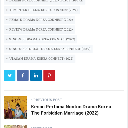
oo
te
l
s
y
ra
bl
e
DRAMA KOREA CONNECT (2022) BAGUS NGGAK
k
r
A
Li
m
r
KOMENTAR DRAMA KOREA CONNECT (2022)
p
n
PEMAIN DRAMA KOREA CONNECT (2022)
p
k
REVIEW DRAMA KOREA CONNECT (2022)
SINOPSIS DRAMA KOREA CONNECT (2022)
SINOPSIS SINGKAT DRAMA KOREA CONNECT (2022)
ULASAN DRAMA KOREA CONNECT (2022)
PREVIOUS POST
Kesan Pertama Nonton Drama Korea
The Forbidden Marriage (2022)