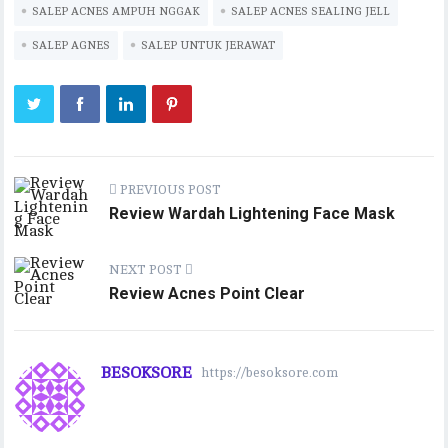
p
n
SALEP ACNES AMPUH NGGAK
SALEP ACNES SEALING JELL
p
k
SALEP AGNES
SALEP UNTUK JERAWAT
PREVIOUS POST
Review Wardah Lightening Face Mask
NEXT POST
Review Acnes Point Clear
BESOKSORE
https://besoksore.com