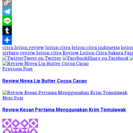
WhatsApp
Copy
Link
Telegram
Line
Tumblr
citra lotion review
lotion citra
lotion citra indonesia
lotio
Share
terbaru
review lotion citra
Review Lotion Citra Sakura Fai
Tweet on Twitter
Share on Facebook
Previous Post
Review Nivea Lip Butter Cocoa Cacao
Next Post
Review Kesan Pertama Menggunakan Krim Temulawak