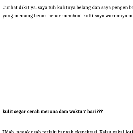
Curhat dikit ya. saya tuh kulitnya belang dan saya pengen b
yang memang benar-benar membuat kulit saya warnanya me
kulit segar cerah merona dam waktu 7 hari???
Udah, nggak usah terlalu banyak ekspektasi. Kalau pakai lo