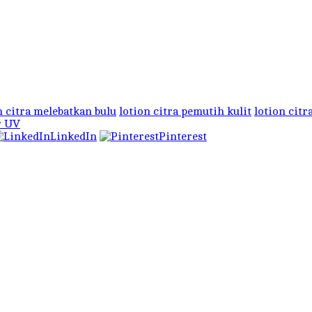
n citra melebatkan bulu
lotion citra pemutih kulit
lotion citr
r UV
LinkedIn
Pinterest