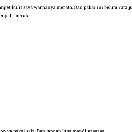
anget kulit saya warnanya merata. Dan pakai ini belum rata j
njadi merata.
tion ya pakai saja. Dan jangan lupa mandi yaaaaaa…