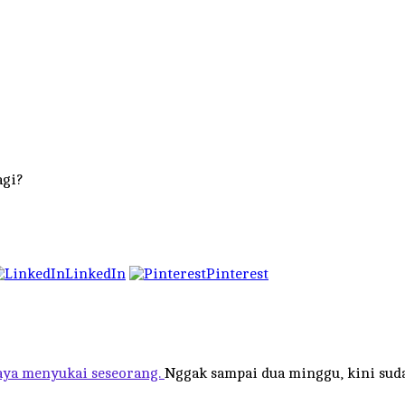
agi?
LinkedIn
Pinterest
aya menyukai seseorang.
Nggak sampai dua minggu, kini sud