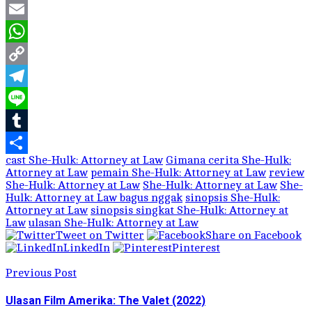
Twitter
Email
WhatsApp
Copy
Link
Telegram
Line
Tumblr
cast She-Hulk: Attorney at Law
Gimana cerita She-Hulk:
Share
Attorney at Law
pemain She-Hulk: Attorney at Law
review
She-Hulk: Attorney at Law
She-Hulk: Attorney at Law
She-
Hulk: Attorney at Law bagus nggak
sinopsis She-Hulk:
Attorney at Law
sinopsis singkat She-Hulk: Attorney at
Law
ulasan She-Hulk: Attorney at Law
Tweet on Twitter
Share on Facebook
LinkedIn
Pinterest
Previous Post
Ulasan Film Amerika: The Valet (2022)