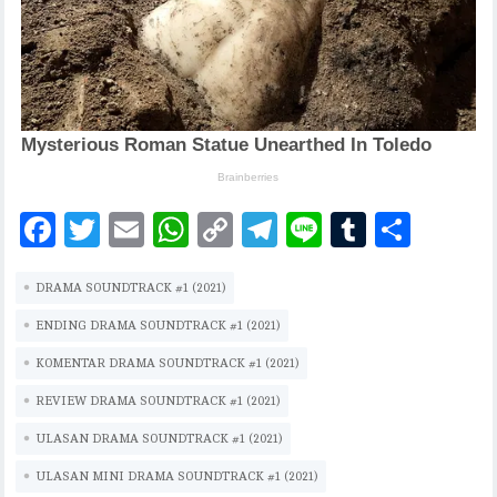
F
T
E
W
C
T
Li
T
S
ac
w
m
h
o
el
n
u
h
DRAMA SOUNDTRACK #1 (2021)
eb
it
ai
at
p
eg
e
m
ar
oo
te
l
s
y
ra
bl
e
ENDING DRAMA SOUNDTRACK #1 (2021)
k
r
A
Li
m
r
KOMENTAR DRAMA SOUNDTRACK #1 (2021)
p
n
REVIEW DRAMA SOUNDTRACK #1 (2021)
p
k
ULASAN DRAMA SOUNDTRACK #1 (2021)
ULASAN MINI DRAMA SOUNDTRACK #1 (2021)