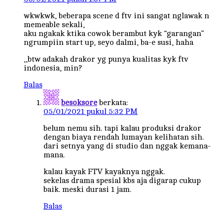
wkwkwk, beberapa scene d ftv ini sangat nglawak n
memeable sekali,
aku ngakak ktika cowok berambut kyk “garangan”
ngrumpiin start up, seyo dalmi, ba-e susi, haha
,,btw adakah drakor yg punya kualitas kyk ftv
indonesia, min?
Balas
besoksore
berkata:
05/01/2021 pukul 5:32 PM
belum nemu sih. tapi kalau produksi drakor
dengan biaya rendah lumayan kelihatan sih.
dari setnya yang di studio dan nggak kemana-
mana.
kalau kayak FTV kayaknya nggak.
sekelas drama spesial kbs aja digarap cukup
baik. meski durasi 1 jam.
Balas