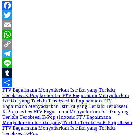
Facebook
Twitter
Email
WhatsApp
Copy
Link
Telegram
Line
Tumblr
FTV Bagaimana Menyadarkan Istriku yang Terlalu
Share
Terobsesi K-Pop
komentar FTV Bagaimana Menyadarkan
Istriku yang Terlalu Terobsesi K-Pop
pemain FTV
Bagaimana Menyadarkan Istriku yang Terlalu Terobsesi
K-Pop
review FTV Bagaimana Menyadarkan Istriku yang
Terlalu Terobsesi K-Pop
sinopsis FTV Bagaimana
Menyadarkan Istriku yang Terlalu Terobsesi K-Pop
Ulasan
FTV Bagaimana Menyadarkan Istriku yang Terlalu
Terobsesi K-Pop