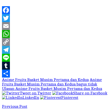
Facebook
Twitter
Email
WhatsApp
Copy
Link
Telegram
Line
Tumblr
Anime Fruits Basket Musim Pertama dan Kedua
Anime
Share
Fruits Basket Musim Pertama dan Kedua bagus tidak
Ulasan Anime Fruits Basket Musim Pertama dan Kedua
Tweet on Twitter
Share on Facebook
LinkedIn
Pinterest
Previous Post