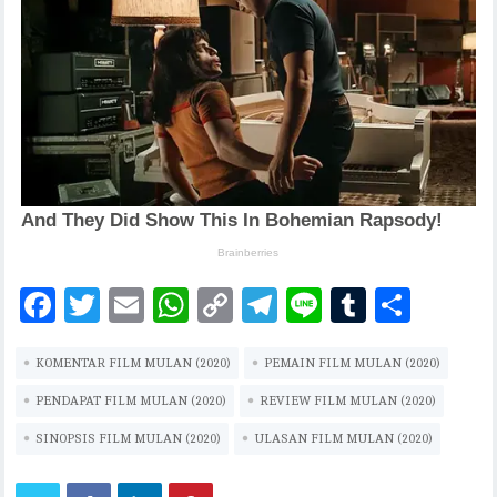
F
T
E
W
C
T
Li
T
S
ac
w
m
h
o
el
n
u
h
KOMENTAR FILM MULAN (2020)
eb
it
ai
at
p
PEMAIN FILM MULAN (2020)
eg
e
m
ar
oo
te
l
s
y
ra
bl
e
PENDAPAT FILM MULAN (2020)
REVIEW FILM MULAN (2020)
k
r
A
Li
m
r
SINOPSIS FILM MULAN (2020)
ULASAN FILM MULAN (2020)
p
n