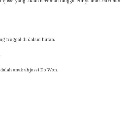
jussi yang sudah berumah tangga. Punya anak istri dan
g tinggal di dalam hutan.
.
dalah anak ahjussi Do Won.