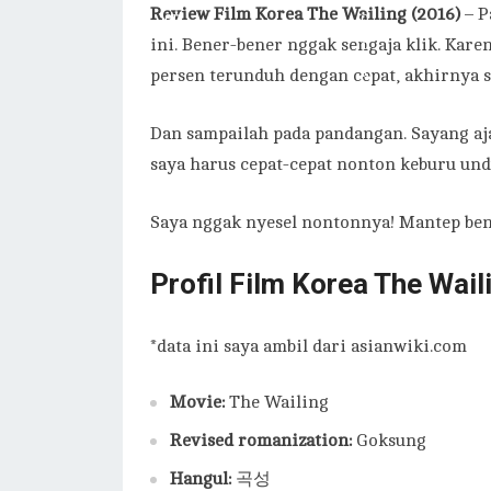
Review Film Korea The Wailing (2016)
– P
ini. Bener-bener nggak sengaja klik. Kare
persen terunduh dengan cepat, akhirnya sa
Dan sampailah pada pandangan. Sayang aja
saya harus cepat-cepat nonton keburu un
Saya nggak nyesel nontonnya! Mantep ben
Profil Film Korea The Wail
*data ini saya ambil dari asianwiki.com
Movie:
The Wailing
Revised romanization:
Goksung
Hangul:
곡성