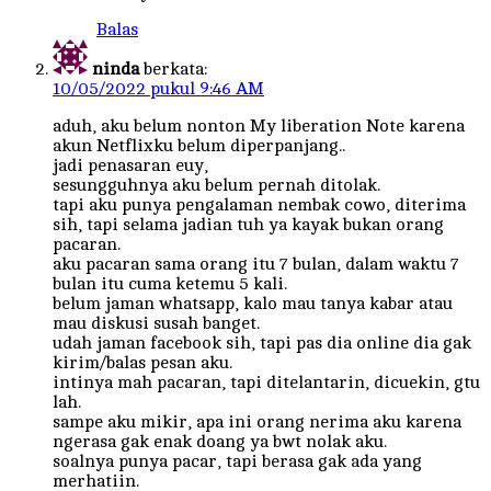
Balas
ninda
berkata:
10/05/2022 pukul 9:46 AM
aduh, aku belum nonton My liberation Note karena
akun Netflixku belum diperpanjang..
jadi penasaran euy,
sesungguhnya aku belum pernah ditolak.
tapi aku punya pengalaman nembak cowo, diterima
sih, tapi selama jadian tuh ya kayak bukan orang
pacaran.
aku pacaran sama orang itu 7 bulan, dalam waktu 7
bulan itu cuma ketemu 5 kali.
belum jaman whatsapp, kalo mau tanya kabar atau
mau diskusi susah banget.
udah jaman facebook sih, tapi pas dia online dia gak
kirim/balas pesan aku.
intinya mah pacaran, tapi ditelantarin, dicuekin, gtu
lah.
sampe aku mikir, apa ini orang nerima aku karena
ngerasa gak enak doang ya bwt nolak aku.
soalnya punya pacar, tapi berasa gak ada yang
merhatiin.