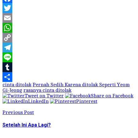
Facebook
Twitter
Email
WhatsApp
Copy
Link
Telegram
Line
Tumblr
cinta ditolak
Pernah Sedih Karena ditolak Seperti Yeom
Share
Gi-Jeong
rasanya cinta ditolak
Tweet on Twitter
Share on Facebook
LinkedIn
Pinterest
Previous Post
Setelah Ini Apa Lagi?