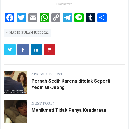
F
T
E
W
C
T
Li
T
S
ac
w
m
h
o
el
n
u
h
HAI DI BULAN JULI 2022
eb
it
ai
at
p
eg
e
m
ar
oo
te
l
s
y
ra
bl
e
k
r
A
Li
m
r
p
n
p
k
PREVIOUS POST
Pernah Sedih Karena ditolak Seperti
Yeom Gi-Jeong
NEXT POST
Menikmati Tidak Punya Kendaraan