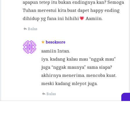
apapun tetep itu bukan endingnya kan? Semoga
Tuhan merestui kita buat dapet happy ending
dihidup yg fana ini hihihi
Aamiin.
Balas
besoksore
aamiin Intan.
iya. kadang kalau mau “nggak mau”
juga “nggak maunya” sama siapa?
akhirnya menerima. mencoba kuat.
meski kadang mleyot juga.
Balas
urri
Semoga mimin selalu menemukan alasan untuk
semangat dan bertahan. Apapun itu. Saya juga