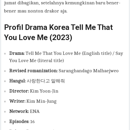
jumat dibagikan, setelahnya kemungkinan baru bener-
bener mau nonton drakor aja.
Profil Drama Korea Tell Me That
You Love Me (2023)
Drama:
Tell Me That You Love Me (English title) / Say
You Love Me (literal title)
Revised romanization:
Saranghandago Malhaejweo
Hangul:
사랑한다고 말해줘
Director:
Kim Yoon-Jin
Writer:
Kim Min-Jung
Network:
ENA
Episodes:
16