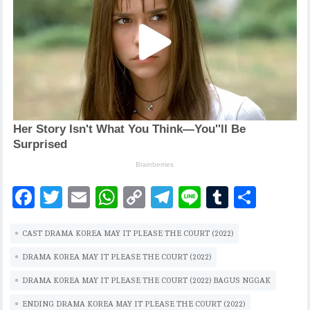
F
T
E
W
C
T
Li
T
S
ac
w
m
h
o
el
n
u
h
CAST DRAMA KOREA MAY IT PLEASE THE COURT (2022)
eb
it
ai
at
p
eg
e
m
ar
oo
te
l
s
y
ra
bl
e
DRAMA KOREA MAY IT PLEASE THE COURT (2022)
k
r
A
Li
m
r
DRAMA KOREA MAY IT PLEASE THE COURT (2022) BAGUS NGGAK
p
n
ENDING DRAMA KOREA MAY IT PLEASE THE COURT (2022)