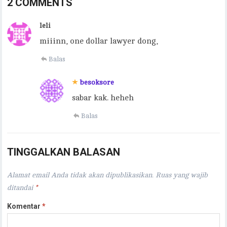
2 COMMENTS
leli
miiinn, one dollar lawyer dong,
Balas
besoksore
sabar kak. heheh
Balas
TINGGALKAN BALASAN
Alamat email Anda tidak akan dipublikasikan.
Ruas yang wajib
ditandai
*
Komentar
*