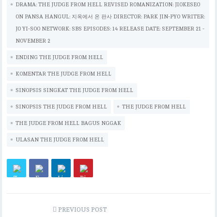
DRAMA: THE JUDGE FROM HELL REVISED ROMANIZATION: JIOKESEO
p
n
ON PANSA HANGUL: 지옥에서 온 판사 DIRECTOR: PARK JIN-PYO WRITER:
p
k
JO YI-SOO NETWORK: SBS EPISODES: 14 RELEASE DATE: SEPTEMBER 21 -
NOVEMBER 2
ENDING THE JUDGE FROM HELL
KOMENTAR THE JUDGE FROM HELL
SINOPSIS SINGKAT THE JUDGE FROM HELL
SINOPSIS THE JUDGE FROM HELL
THE JUDGE FROM HELL
THE JUDGE FROM HELL BAGUS NGGAK
ULASAN THE JUDGE FROM HELL
PREVIOUS POST