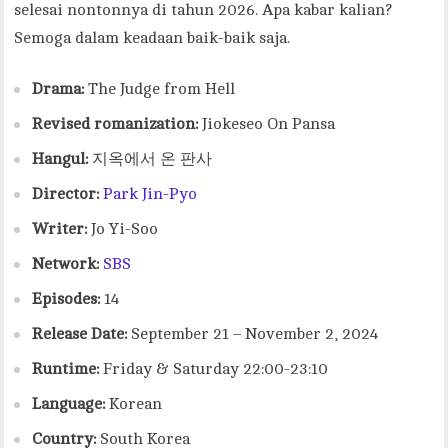
selesai nontonnya di tahun 2026. Apa kabar kalian?
Semoga dalam keadaan baik-baik saja.
Drama:
The Judge from Hell
Revised romanization:
Jiokeseo On Pansa
Hangul:
지옥에서 온 판사
Director:
Park Jin-Pyo
Writer:
Jo Yi-Soo
Network:
SBS
Episodes:
14
Release Date:
September 21 – November 2, 2024
Runtime:
Friday & Saturday 22:00-23:10
Language:
Korean
Country:
South Korea