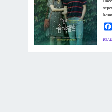
Haee
sepe
kesa
READ