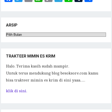
ac
w
m
h
o
el
n
u
h
eb
it
ai
at
p
eg
e
m
ar
oo
te
l
s
y
ra
bl
e
ARSIP
k
r
A
Li
m
r
Arsip
p
n
p
k
TRAKTEER MIMIN ES KRIM
Halo. Terima kasih sudah mampir.
Untuk terus mendukung blog besoksore.com kamu
bisa trakteer mimin es krim di sini yaaa….
klik di sini.