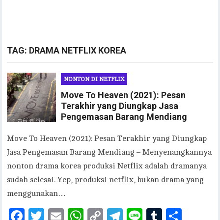
TAG:
DRAMA NETFLIX KOREA
NONTON DI NETFLIX
Move To Heaven (2021): Pesan
Terakhir yang Diungkap Jasa
Pengemasan Barang Mendiang
Move To Heaven (2021): Pesan Terakhir yang Diungkap
Jasa Pengemasan Barang Mendiang – Menyenangkannya
nonton drama korea produksi Netflix adalah dramanya
sudah selesai. Yep, produksi netflix, bukan drama yang
menggunakan…
F
T
E
W
C
T
Li
T
S