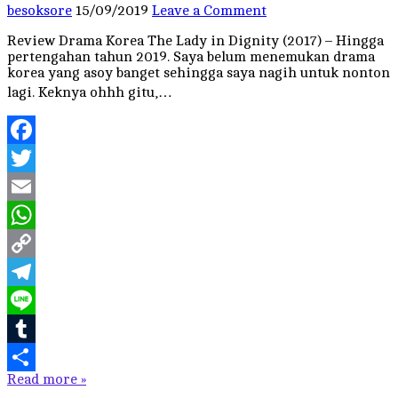
besoksore
15/09/2019
Leave a Comment
Review Drama Korea The Lady in Dignity (2017) – Hingga
pertengahan tahun 2019. Saya belum menemukan drama
korea yang asoy banget sehingga saya nagih untuk nonton
lagi. Keknya ohhh gitu,…
Facebook
Twitter
Email
WhatsApp
Copy
Link
Telegram
Line
Tumblr
Read more »
Share