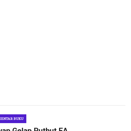
ENTAR BUKU
ap Gelap Puthut EA