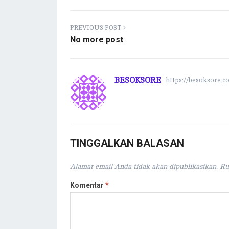
oo
te
l
s
y
ra
k
r
A
Li
m
PREVIOUS POST
p
n
No more post
p
k
BESOKSORE
https://besoksore.c
TINGGALKAN BALASAN
Alamat email Anda tidak akan dipublikasikan.
Ru
Komentar
*