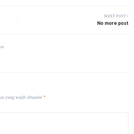
bl
e
r
NEXT POST
No more post
om
as yang wajib ditandai
*