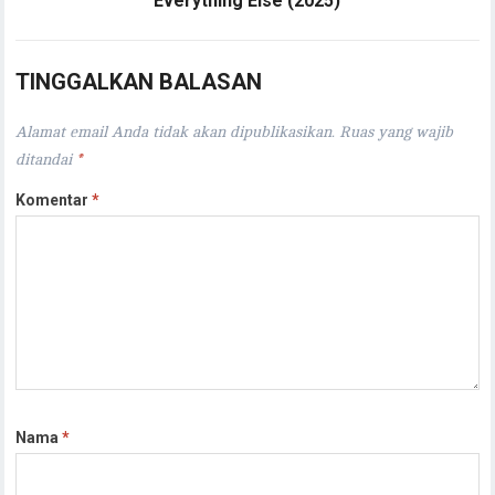
Everything Else (2025)
TINGGALKAN BALASAN
Alamat email Anda tidak akan dipublikasikan.
Ruas yang wajib
ditandai
*
Komentar
*
Nama
*