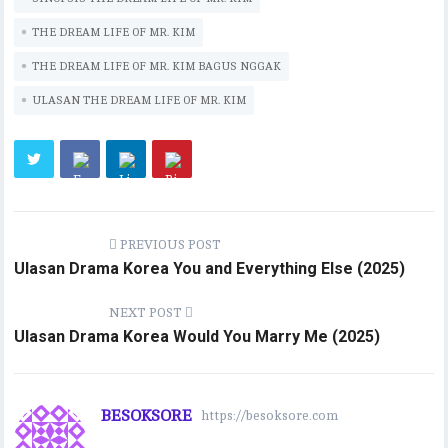
k
r
A
Li
m
r
p
n
THE DREAM LIFE OF MR. KIM
p
k
THE DREAM LIFE OF MR. KIM BAGUS NGGAK
ULASAN THE DREAM LIFE OF MR. KIM
PREVIOUS POST
Ulasan Drama Korea You and Everything Else (2025)
NEXT POST
Ulasan Drama Korea Would You Marry Me (2025)
BESOKSORE
https://besoksore.com