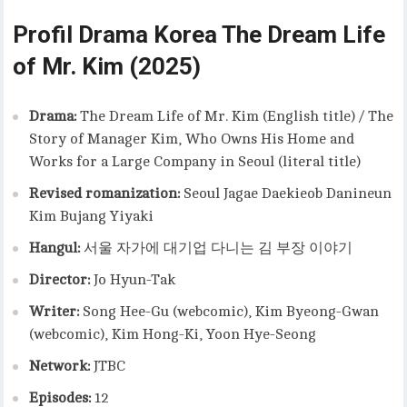
Profil Drama Korea The Dream Life
of Mr. Kim (2025)
Drama:
The Dream Life of Mr. Kim (English title) / The
Story of Manager Kim, Who Owns His Home and
Works for a Large Company in Seoul (literal title)
Revised romanization:
Seoul Jagae Daekieob Danineun
Kim Bujang Yiyaki
Hangul:
서울 자가에 대기업 다니는 김 부장 이야기
Director:
Jo Hyun-Tak
Writer:
Song Hee-Gu (webcomic), Kim Byeong-Gwan
(webcomic), Kim Hong-Ki, Yoon Hye-Seong
Network:
JTBC
Episodes:
12