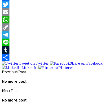
Facebook
Twitter
Email
WhatsApp
Copy
Link
Telegram
Line
Tumblr
Tweet on Twitter
Share on Facebook
Share
LinkedIn
Pinterest
Previous Post
No more post
Next Post
No more post