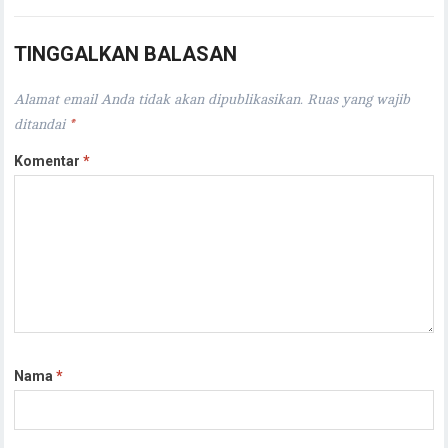
TINGGALKAN BALASAN
Alamat email Anda tidak akan dipublikasikan.
Ruas yang wajib
ditandai
*
Komentar
*
Nama
*