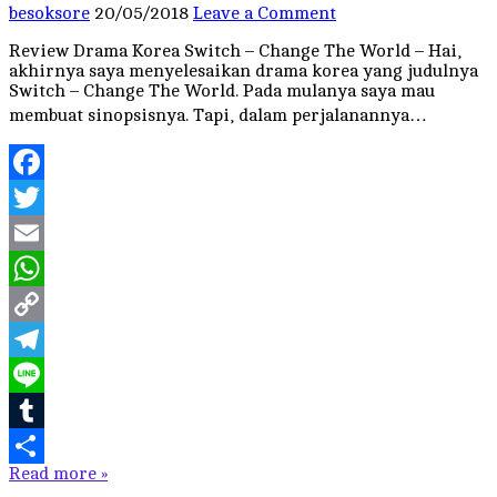
besoksore
20/05/2018
Leave a Comment
Review Drama Korea Switch – Change The World – Hai,
akhirnya saya menyelesaikan drama korea yang judulnya
Switch – Change The World. Pada mulanya saya mau
membuat sinopsisnya. Tapi, dalam perjalanannya…
Facebook
Twitter
Email
WhatsApp
Copy
Link
Telegram
Line
Tumblr
Read more »
Share