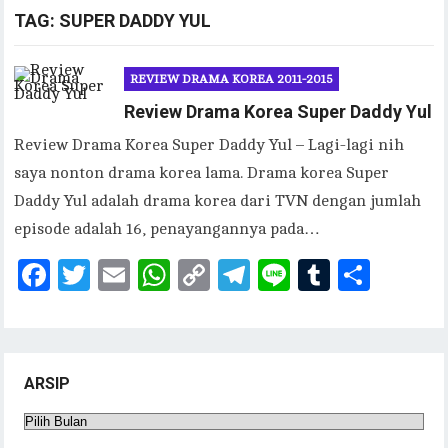
TAG:
SUPER DADDY YUL
REVIEW DRAMA KOREA 2011-2015
Review Drama Korea Super Daddy Yul
Review Drama Korea Super Daddy Yul – Lagi-lagi nih
saya nonton drama korea lama. Drama korea Super
Daddy Yul adalah drama korea dari TVN dengan jumlah
episode adalah 16, penayangannya pada…
F
T
E
W
C
T
Li
T
S
ac
w
m
h
o
el
n
u
h
eb
it
ai
at
p
eg
e
m
ar
oo
te
l
s
y
ra
bl
e
ARSIP
k
r
A
Li
m
r
Arsip
p
n