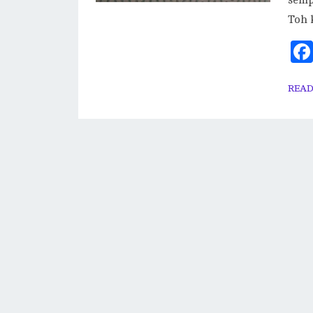
semp
Toh 
READ