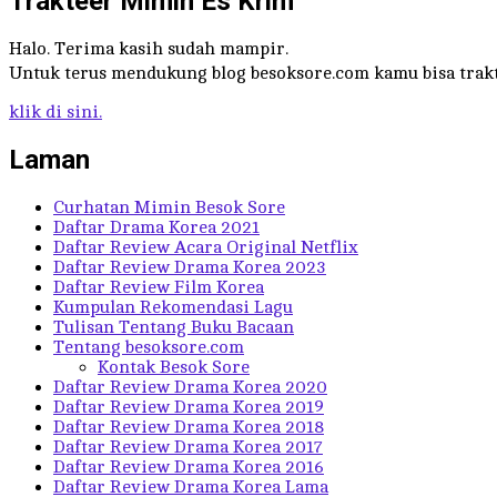
Trakteer Mimin Es Krim
Halo. Terima kasih sudah mampir.
Untuk terus mendukung blog besoksore.com kamu bisa trakt
klik di sini.
Laman
Curhatan Mimin Besok Sore
Daftar Drama Korea 2021
Daftar Review Acara Original Netflix
Daftar Review Drama Korea 2023
Daftar Review Film Korea
Kumpulan Rekomendasi Lagu
Tulisan Tentang Buku Bacaan
Tentang besoksore.com
Kontak Besok Sore
Daftar Review Drama Korea 2020
Daftar Review Drama Korea 2019
Daftar Review Drama Korea 2018
Daftar Review Drama Korea 2017
Daftar Review Drama Korea 2016
Daftar Review Drama Korea Lama