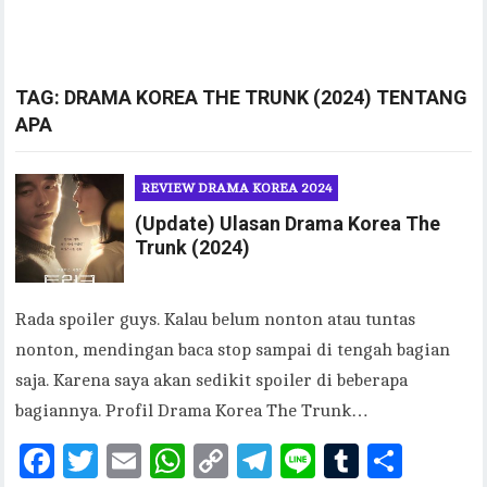
TAG:
DRAMA KOREA THE TRUNK (2024) TENTANG
APA
REVIEW DRAMA KOREA 2024
(Update) Ulasan Drama Korea The
Trunk (2024)
Rada spoiler guys. Kalau belum nonton atau tuntas
nonton, mendingan baca stop sampai di tengah bagian
saja. Karena saya akan sedikit spoiler di beberapa
bagiannya. Profil Drama Korea The Trunk…
F
T
E
W
C
T
Li
T
S