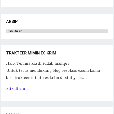
ac
w
m
h
o
el
n
u
h
eb
it
ai
at
p
eg
e
m
ar
oo
te
l
s
y
ra
bl
e
ARSIP
k
r
A
Li
m
r
Arsip
p
n
p
k
TRAKTEER MIMIN ES KRIM
Halo. Terima kasih sudah mampir.
Untuk terus mendukung blog besoksore.com kamu
bisa trakteer mimin es krim di sini yaaa….
klik di sini.