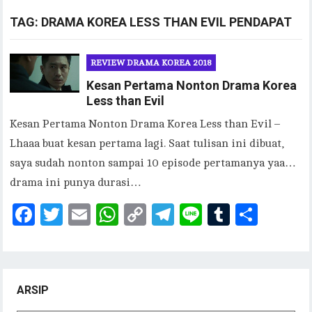
TAG:
DRAMA KOREA LESS THAN EVIL PENDAPAT
REVIEW DRAMA KOREA 2018
Kesan Pertama Nonton Drama Korea
Less than Evil
Kesan Pertama Nonton Drama Korea Less than Evil –
Lhaaa buat kesan pertama lagi. Saat tulisan ini dibuat,
saya sudah nonton sampai 10 episode pertamanya yaa…
drama ini punya durasi…
F
T
E
W
C
T
Li
T
S
ac
w
m
h
o
el
n
u
h
eb
it
ai
at
p
eg
e
m
ar
oo
te
l
s
y
ra
bl
e
ARSIP
k
r
A
Li
m
r