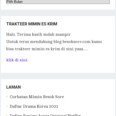
Arsip
p
n
p
k
TRAKTEER MIMIN ES KRIM
Halo. Terima kasih sudah mampir.
Untuk terus mendukung blog besoksore.com kamu
bisa trakteer mimin es krim di sini yaaa….
klik di sini.
LAMAN
Curhatan Mimin Besok Sore
Daftar Drama Korea 2021