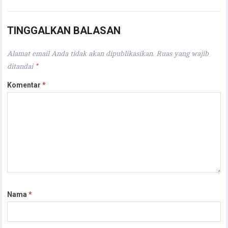
TINGGALKAN BALASAN
Alamat email Anda tidak akan dipublikasikan.
Ruas yang wajib
ditandai
*
Komentar
*
Nama
*