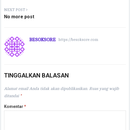
p
k
NEXT POST
No more post
BESOKSORE
https://besoksore.com
TINGGALKAN BALASAN
Alamat email Anda tidak akan dipublikasikan.
Ruas yang wajib
ditandai
*
Komentar
*