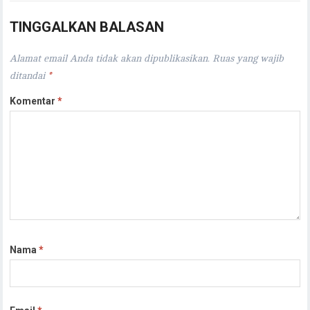
TINGGALKAN BALASAN
Alamat email Anda tidak akan dipublikasikan.
Ruas yang wajib
ditandai
*
Komentar
*
Nama
*