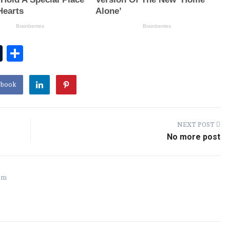
T
S
u
h
m
ar
ebook
bl
e
r
NEXT POST
No more post
om