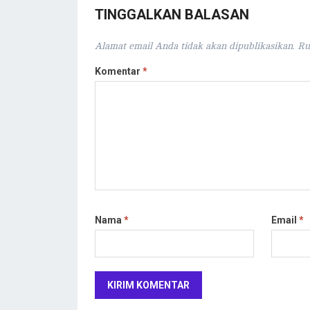
TINGGALKAN BALASAN
Alamat email Anda tidak akan dipublikasikan.
Ru
Komentar
*
Nama
*
Email
*