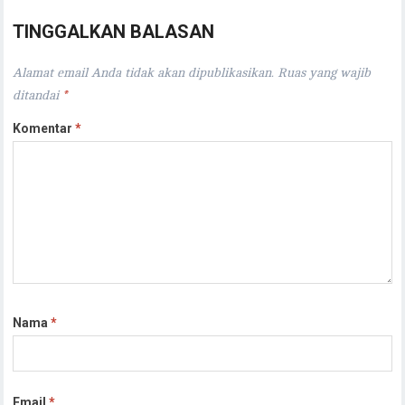
TINGGALKAN BALASAN
Alamat email Anda tidak akan dipublikasikan.
Ruas yang wajib
ditandai
*
Komentar
*
Nama
*
Email
*