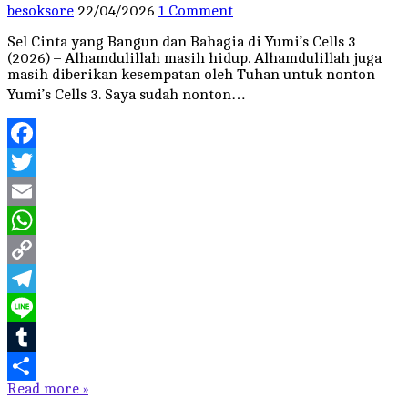
besoksore
22/04/2026
1 Comment
Sel Cinta yang Bangun dan Bahagia di Yumi’s Cells 3
(2026) – Alhamdulillah masih hidup. Alhamdulillah juga
masih diberikan kesempatan oleh Tuhan untuk nonton
Yumi’s Cells 3. Saya sudah nonton…
Facebook
Twitter
Email
WhatsApp
Copy
Link
Telegram
Line
Tumblr
Read more »
Share