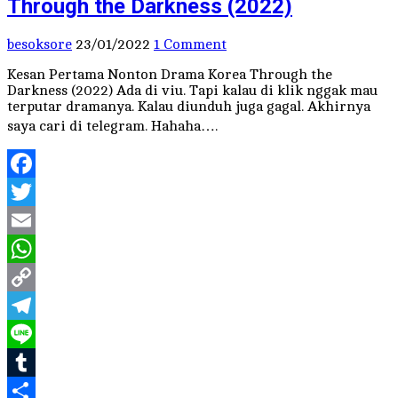
Through the Darkness (2022)
besoksore
23/01/2022
1 Comment
Kesan Pertama Nonton Drama Korea Through the
Darkness (2022) Ada di viu. Tapi kalau di klik nggak mau
terputar dramanya. Kalau diunduh juga gagal. Akhirnya
saya cari di telegram. Hahaha….
Facebook
Twitter
Email
WhatsApp
Copy
Link
Telegram
Line
Tumblr