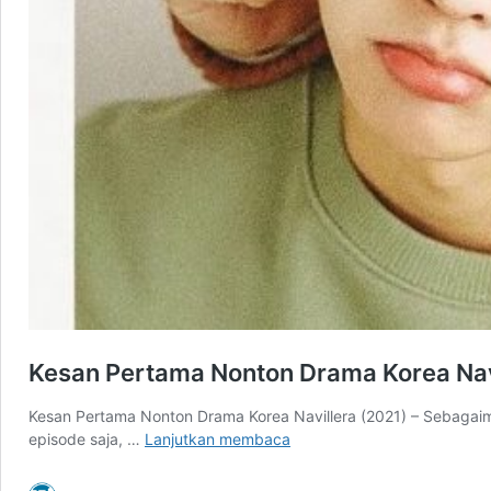
Kesan Pertama Nonton Drama Korea Nav
Kesan Pertama Nonton Drama Korea Navillera (2021) – Sebagaim
Kesan
episode saja, …
Lanjutkan membaca
Pertama
Nonton