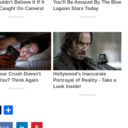
T
S
u
h
ebook