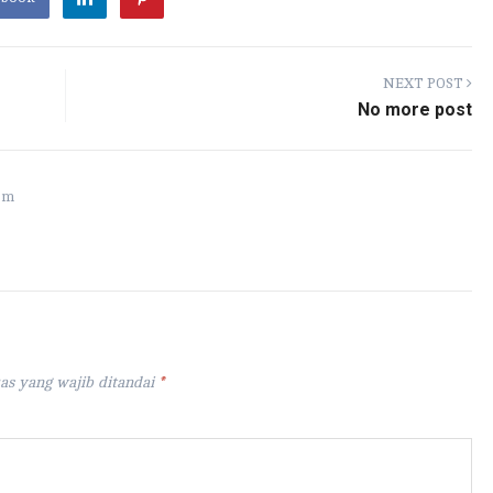
m
ar
bl
e
r
NEXT POST
No more post
om
as yang wajib ditandai
*