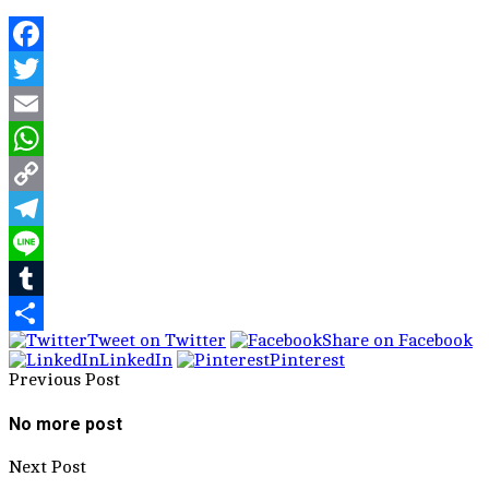
Facebook
Twitter
Email
WhatsApp
Copy
Link
Telegram
Line
Tumblr
Tweet on Twitter
Share on Facebook
Share
LinkedIn
Pinterest
Previous Post
No more post
Next Post